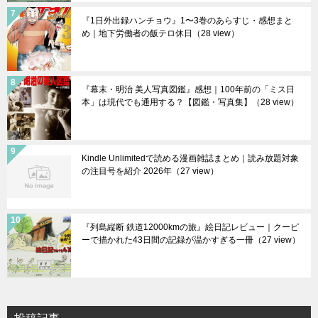
『1日外出録ハンチョウ』1〜3巻のあらすじ・感想まと
め｜地下労働者の飯テロ休日
（28 view）
『幕末・明治 美人写真図鑑』感想｜100年前の「ミス日
本」は現代でも通用する？【図鑑・写真集】
（28 view）
Kindle Unlimitedで読める漫画雑誌まとめ｜読み放題対象
の注目号を紹介 2026年
（27 view）
『列島縦断 鉄道12000kmの旅』絵日記レビュー｜クーピ
ーで描かれた43日間の記録が温かすぎる一冊
（27 view）