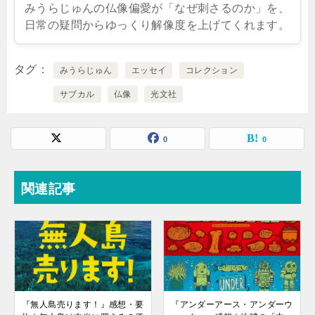
みうらじゅんの仏像偏愛が「なぜ刺さるのか」を、
日常の疑問からゆっくり解像度を上げてくれます。
タグ
みうらじゅん
エッセイ
コレクション
サブカル
仏像
光文社
0
0
関連記事
『無人島売ります！』感想・要
『アンダーアース・アンダーウ