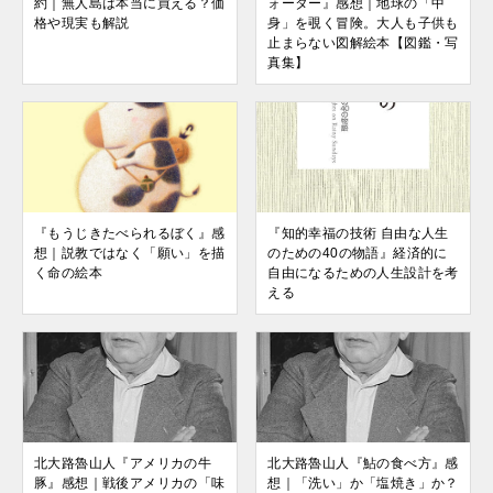
約｜無人島は本当に買える？価
ォーター』感想｜地球の「中
格や現実も解説
身」を覗く冒険。大人も子供も
止まらない図解絵本【図鑑・写
真集】
『もうじきたべられるぼく』感
『知的幸福の技術 自由な人生
想｜説教ではなく「願い」を描
のための40の物語』経済的に
く命の絵本
自由になるための人生設計を考
える
北大路魯山人『アメリカの牛
北大路魯山人『鮎の食べ方』感
豚』感想｜戦後アメリカの「味
想｜「洗い」か「塩焼き」か？