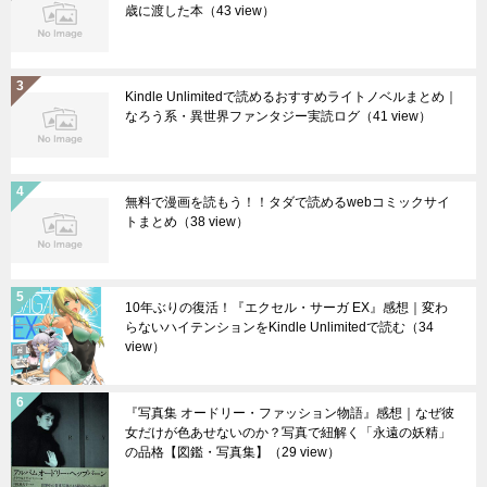
歳に渡した本
（43 view）
Kindle Unlimitedで読めるおすすめライトノベルまとめ｜
なろう系・異世界ファンタジー実読ログ
（41 view）
無料で漫画を読もう！！タダで読めるwebコミックサイ
トまとめ
（38 view）
10年ぶりの復活！『エクセル・サーガ EX』感想｜変わ
らないハイテンションをKindle Unlimitedで読む
（34
view）
『写真集 オードリー・ファッション物語』感想｜なぜ彼
女だけが色あせないのか？写真で紐解く「永遠の妖精」
の品格【図鑑・写真集】
（29 view）