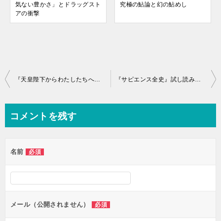
気ない豊かさ」とドラッグスト
究極の鮎論と幻の鮎めし
アの衝撃
投
『天皇陛下からわたしたちへのおことば』感想｜日本で最も深く考えられた言葉
『サピエンス全史』試し読み感想｜無料30ページが濃すぎる（認知革命の入口）
稿
ナ
コメントを残す
ビ
ゲ
名前
必須
ー
シ
ョ
ン
メール（公開されません）
必須