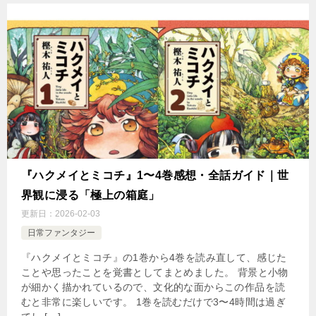
『ハクメイとミコチ』1〜4巻感想・全話ガイド｜世
界観に浸る「極上の箱庭」
更新日：
2026-02-03
日常ファンタジー
『ハクメイとミコチ』の1巻から4巻を読み直して、感じた
ことや思ったことを覚書としてまとめました。 背景と小物
が細かく描かれているので、文化的な面からこの作品を読
むと非常に楽しいです。 1巻を読むだけで3〜4時間は過ぎ