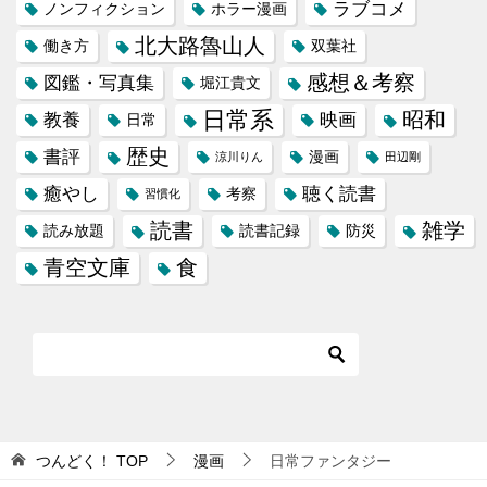
ラブコメ
ノンフィクション
ホラー漫画
北大路魯山人
働き方
双葉社
感想＆考察
図鑑・写真集
堀江貴文
日常系
昭和
教養
映画
日常
歴史
書評
漫画
涼川りん
田辺剛
癒やし
聴く読書
考察
習慣化
読書
雑学
読み放題
読書記録
防災
青空文庫
食
つんどく！
TOP
漫画
日常ファンタジー