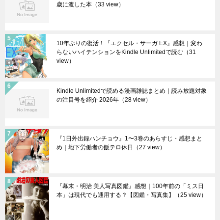
歳に渡した本
（33 view）
10年ぶりの復活！『エクセル・サーガ EX』感想｜変わ
らないハイテンションをKindle Unlimitedで読む
（31
view）
Kindle Unlimitedで読める漫画雑誌まとめ｜読み放題対象
の注目号を紹介 2026年
（28 view）
『1日外出録ハンチョウ』1〜3巻のあらすじ・感想まと
め｜地下労働者の飯テロ休日
（27 view）
『幕末・明治 美人写真図鑑』感想｜100年前の「ミス日
本」は現代でも通用する？【図鑑・写真集】
（25 view）