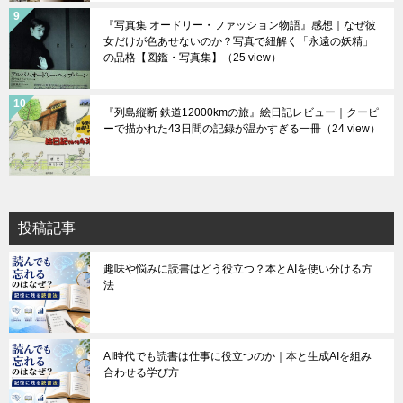
『写真集 オードリー・ファッション物語』感想｜なぜ彼
女だけが色あせないのか？写真で紐解く「永遠の妖精」
の品格【図鑑・写真集】
（25 view）
『列島縦断 鉄道12000kmの旅』絵日記レビュー｜クーピ
ーで描かれた43日間の記録が温かすぎる一冊
（24 view）
投稿記事
趣味や悩みに読書はどう役立つ？本とAIを使い分ける方
法
AI時代でも読書は仕事に役立つのか｜本と生成AIを組み
合わせる学び方