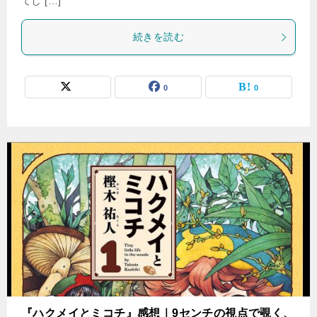
てし […]
続きを読む
0
0
『ハクメイとミコチ』感想｜9センチの視点で覗く、