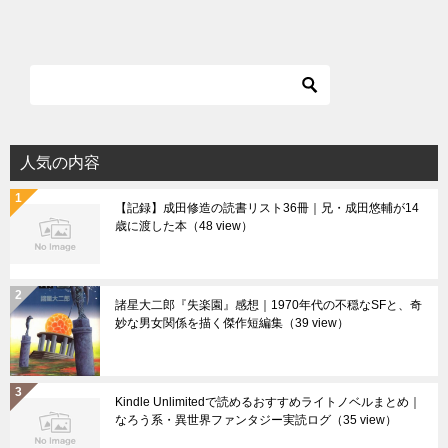
人気の内容
【記録】成田修造の読書リスト36冊｜兄・成田悠輔が14
歳に渡した本
（48 view）
諸星大二郎『失楽園』感想｜1970年代の不穏なSFと、奇
妙な男女関係を描く傑作短編集
（39 view）
Kindle Unlimitedで読めるおすすめライトノベルまとめ｜
なろう系・異世界ファンタジー実読ログ
（35 view）