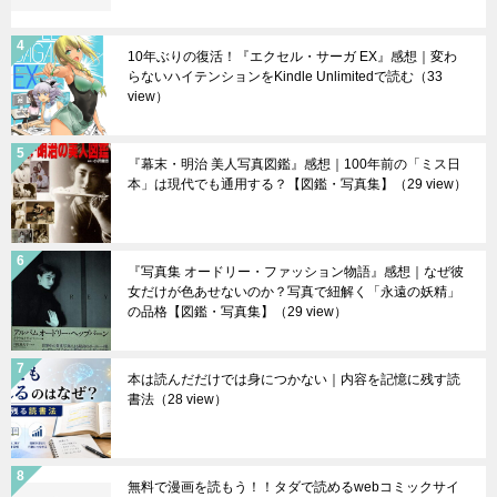
10年ぶりの復活！『エクセル・サーガ EX』感想｜変わ
らないハイテンションをKindle Unlimitedで読む
（33
view）
『幕末・明治 美人写真図鑑』感想｜100年前の「ミス日
本」は現代でも通用する？【図鑑・写真集】
（29 view）
『写真集 オードリー・ファッション物語』感想｜なぜ彼
女だけが色あせないのか？写真で紐解く「永遠の妖精」
の品格【図鑑・写真集】
（29 view）
本は読んだだけでは身につかない｜内容を記憶に残す読
書法
（28 view）
無料で漫画を読もう！！タダで読めるwebコミックサイ