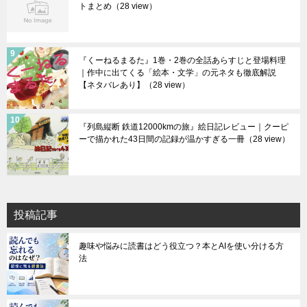
トまとめ
（28 view）
『くーねるまるた』1巻・2巻の全話あらすじと登場料理
｜作中に出てくる「絵本・文学」の元ネタも徹底解説
【ネタバレあり】
（28 view）
『列島縦断 鉄道12000kmの旅』絵日記レビュー｜クーピ
ーで描かれた43日間の記録が温かすぎる一冊
（28 view）
投稿記事
趣味や悩みに読書はどう役立つ？本とAIを使い分ける方
法