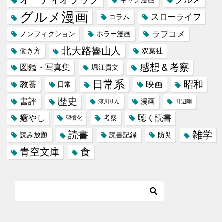
オーディオブック
グルメ
ギャグ漫画
グルメ漫画
スローライフ
コラム
ラブコメ
ノンフィクション
ホラー漫画
北大路魯山人
働き方
双葉社
感想＆考察
図鑑・写真集
堀江貴文
日常系
昭和
教養
映画
日常
歴史
書評
漫画
涼川りん
田辺剛
癒やし
聴く読書
考察
習慣化
読書
雑学
読み放題
読書記録
防災
青空文庫
食