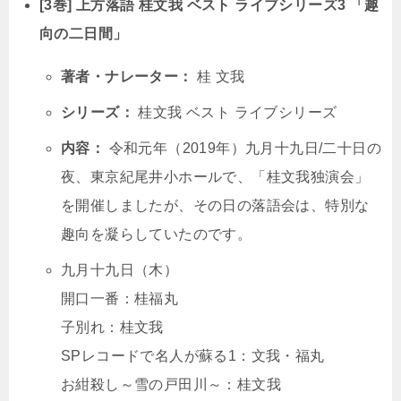
[3巻] 上方落語 桂文我 ベスト ライブシリーズ3 「趣
向の二日間」
著者・ナレーター：
桂 文我
シリーズ：
桂文我 ベスト ライブシリーズ
内容：
令和元年（2019年）九月十九日/二十日の
夜、東京紀尾井小ホールで、「桂文我独演会」
を開催しましたが、その日の落語会は、特別な
趣向を凝らしていたのです。
九月十九日（木）
開口一番：桂福丸
子別れ：桂文我
SPレコードで名人が蘇る1：文我・福丸
お紺殺し～雪の戸田川～：桂文我