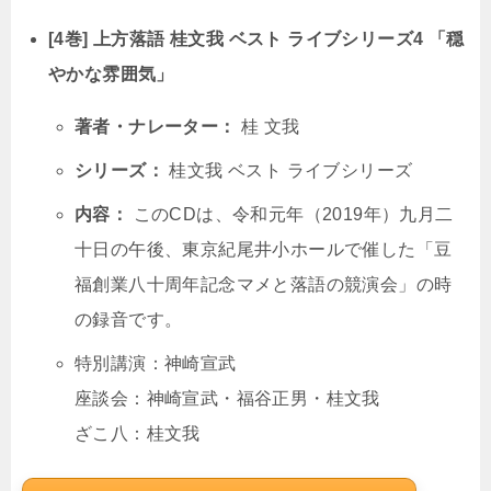
[4巻] 上方落語 桂文我 ベスト ライブシリーズ4 「穏
やかな雰囲気」
著者・ナレーター：
桂 文我
シリーズ：
桂文我 ベスト ライブシリーズ
内容：
このCDは、令和元年（2019年）九月二
十日の午後、東京紀尾井小ホールで催した「豆
福創業八十周年記念マメと落語の競演会」の時
の録音です。
特別講演：神崎宣武
座談会：神崎宣武・福谷正男・桂文我
ざこ八：桂文我