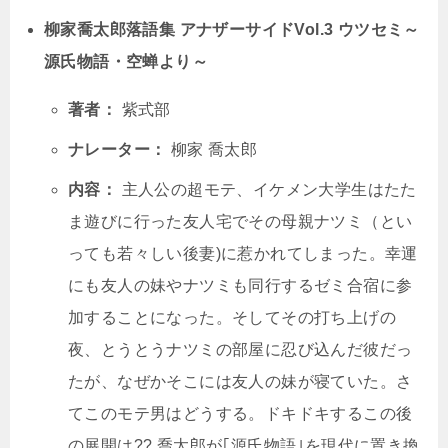
柳家喬太郎落語集 アナザーサイドVol.3 ウツセミ～
源氏物語・空蝉より～
著者：
紫式部
ナレーター：
柳家 喬太郎
内容：
主人公の超モテ、イケメン大学生はたた
ま遊びに行った友人宅でその母親ナツミ（とい
っても若々しい後妻)に惹かれてしまった。幸運
にも友人の妹やナツミも同行するゼミ合宿に参
加することになった。そしてその打ち上げの
夜、とうとうナツミの部屋に忍び込んだ彼だっ
たが、なぜかそこには友人の妹が寝ていた。さ
てこのモテ男はどうする。ドキドキするこの後
の展開は?? 喬太郎が｢源氏物語｣を現代に置き換