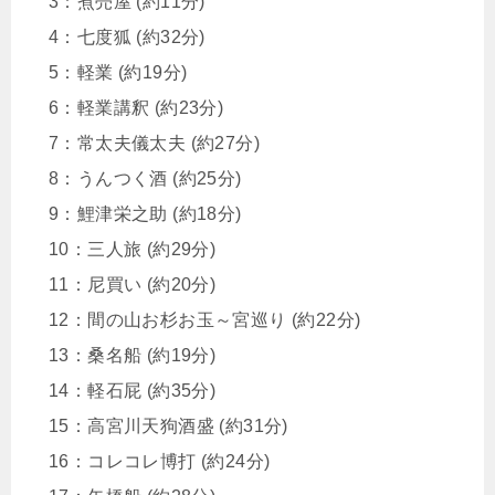
3：煮売屋 (約11分)
4：七度狐 (約32分)
5：軽業 (約19分)
6：軽業講釈 (約23分)
7：常太夫儀太夫 (約27分)
8：うんつく酒 (約25分)
9：鯉津栄之助 (約18分)
10：三人旅 (約29分)
11：尼買い (約20分)
12：間の山お杉お玉～宮巡り (約22分)
13：桑名船 (約19分)
14：軽石屁 (約35分)
15：高宮川天狗酒盛 (約31分)
16：コレコレ博打 (約24分)