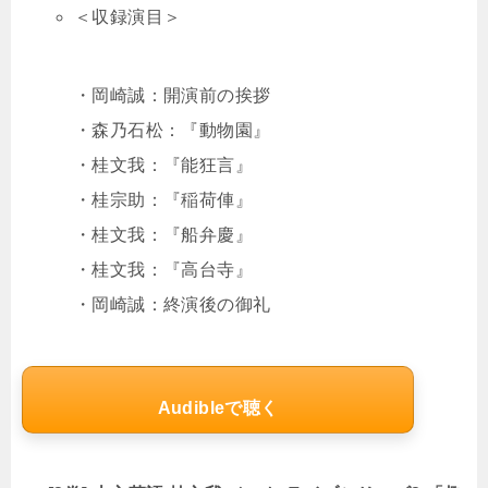
＜収録演目＞
・岡崎誠：開演前の挨拶
・森乃石松：『動物園』
・桂文我：『能狂言』
・桂宗助：『稲荷俥』
・桂文我：『船弁慶』
・桂文我：『高台寺』
・岡崎誠：終演後の御礼
Audibleで聴く