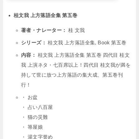
桂文我 上方落語全集 第五巻
著者・ナレーター：
桂 文我
シリーズ：
桂文我 上方落語全集, Book 第五巻
内容：
桂文我 上方落語全集 第五巻 四代目 桂文
我 上演ネタ・七百席以上！四代目 桂文我が満を
持して世に放つ上方落語の集大成、第五巻刊
行！
・ お盆
・ 占い八百屋
・ 猫の災難
・ 箒屋娘
・ 湯文字誉め