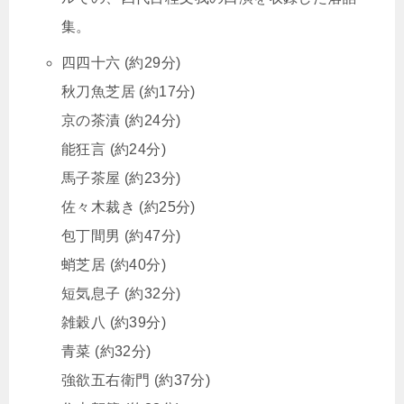
集。
四四十六 (約29分)
秋刀魚芝居 (約17分)
京の茶漬 (約24分)
能狂言 (約24分)
馬子茶屋 (約23分)
佐々木裁き (約25分)
包丁間男 (約47分)
蛸芝居 (約40分)
短気息子 (約32分)
雑穀八 (約39分)
青菜 (約32分)
強欲五右衛門 (約37分)