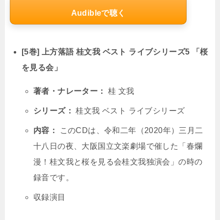
Audibleで聴く
[5巻] 上方落語 桂文我 ベスト ライブシリーズ5 「桜
を見る会」
著者・ナレーター：
桂 文我
シリーズ：
桂文我 ベスト ライブシリーズ
内容：
このCDは、令和二年（2020年）三月二
十八日の夜、大阪国立文楽劇場で催した「春爛
漫！桂文我と桜を見る会桂文我独演会」の時の
録音です。
収録演目