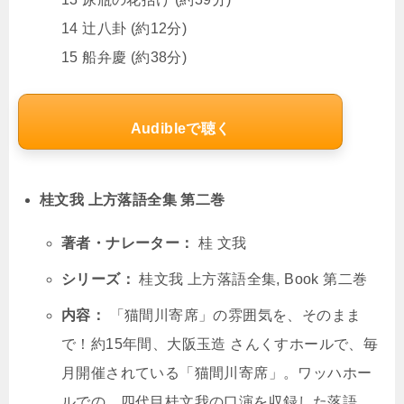
14 辻八卦 (約12分)
15 船弁慶 (約38分)
Audibleで聴く
桂文我 上方落語全集 第二巻
著者・ナレーター：
桂 文我
シリーズ：
桂文我 上方落語全集, Book 第二巻
内容：
「猫間川寄席」の雰囲気を、そのまま
で！約15年間、大阪玉造 さんくすホールで、毎
月開催されている「猫間川寄席」。ワッハホー
ルでの、四代目桂文我の口演を収録した落語