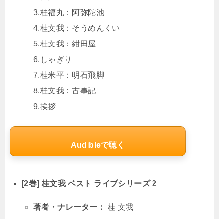
3.桂福丸：阿弥陀池
4.桂文我：そうめんくい
5.桂文我：紺田屋
6.しゃぎり
7.桂米平：明石飛脚
8.桂文我：古事記
9.挨拶
Audibleで聴く
[2巻] 桂文我 ベスト ライブシリーズ 2
著者・ナレーター：
桂 文我