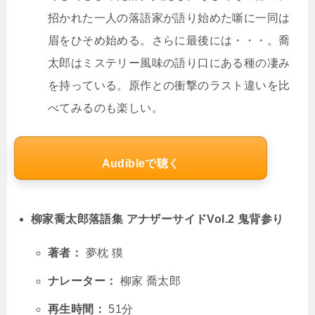
招かれた一人の落語家が語り始めた噺に一同は
眉をひそめ始める。さらに最後には・・・。喬
太郎はミステリー風味の語り口にある種の凄み
を持っている。原作との衝撃のラスト違いを比
べてみるのも楽しい。
Audibleで聴く
柳家喬太郎落語集 アナザーサイドVol.2 鬼背参り
著者：
夢枕 獏
ナレーター：
柳家 喬太郎
再生時間：
51分