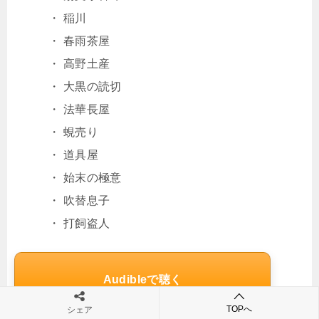
・ 稲川
・ 春雨茶屋
・ 高野土産
・ 大黒の読切
・ 法華長屋
・ 蜆売り
・ 道具屋
・ 始末の極意
・ 吹替息子
・ 打飼盗人
Audibleで聴く
TOPへ
シェア