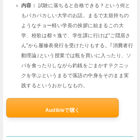
内容：
試験に落ちると合格できる？という何と
もバカバカしい大学のお話。まるで太鼓持ちの
ようなチョー軽い学長の挨拶に始まるこの大
学、校歌は都々逸で、学生課に行けば“ご隠居さ
ん”から履修表発行を受けたりもする。｢消費者行
動理論｣という授業では瓶を買いに入ったり、ソ
バを食ったりしながら釣銭をごまかすテクニッ
クを学ぶというまるで落語の中身をそのまま実
践するというおかしなもの。
Audibleで聴く