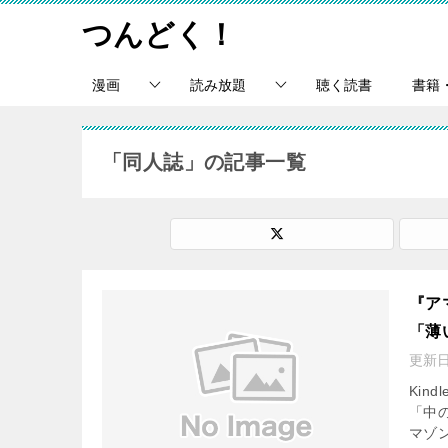
つんどく！
漫画
読み放題
聴く読書
書籍
「同人誌」の記事一覧
『ア
「薄
更新
Kin
「中
マゾン