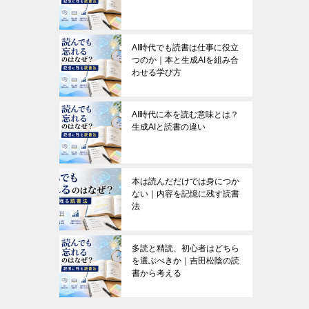
AI時代でも読書は仕事に役立
つのか｜本と生成AIを組み合
わせる学び方
AI時代に本を読む意味とは？
生成AIと読書の違い
本は読んだだけでは身につか
ない｜内容を記憶に残す読書
法
多読と精読、初心者はどちら
を選ぶべきか｜吉田松陰の読
書から考える