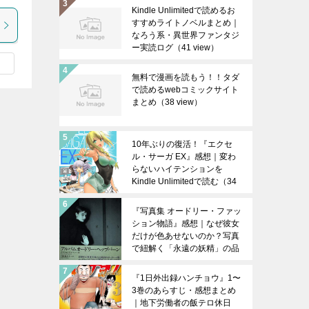
Kindle Unlimitedで読めるお
すすめライトノベルまとめ｜
なろう系・異世界ファンタジ
ー実読ログ
（41 view）
無料で漫画を読もう！！タダ
で読めるwebコミックサイト
まとめ
（38 view）
10年ぶりの復活！『エクセ
ル・サーガ EX』感想｜変わ
らないハイテンションを
Kindle Unlimitedで読む
（34
view）
『写真集 オードリー・ファッ
ション物語』感想｜なぜ彼女
だけが色あせないのか？写真
で紐解く「永遠の妖精」の品
格【図鑑・写真集】
（29
view）
『1日外出録ハンチョウ』1〜
3巻のあらすじ・感想まとめ
｜地下労働者の飯テロ休日