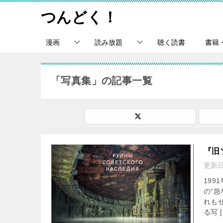
つんどく！
漫画
読み放題
聴く読書
書籍
「写真集」の記事一覧
『旧
更新
19
の“
れも
る写 [