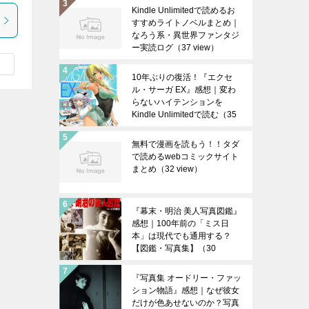
Kindle Unlimitedで読めるお
すすめライトノベルまとめ｜
なろう系・異世界ファンタジ
ー実読ログ
（37 view）
10年ぶりの復活！『エクセ
ル・サーガ EX』感想｜変わ
らないハイテンションを
Kindle Unlimitedで読む
（35
view）
無料で漫画を読もう！！タダ
で読めるwebコミックサイト
まとめ
（32 view）
『幕末・明治 美人写真図鑑』
感想｜100年前の「ミス日
本」は現代でも通用する？
【図鑑・写真集】
（30
view）
『写真集 オードリー・ファッ
ション物語』感想｜なぜ彼女
だけが色あせないのか？写真