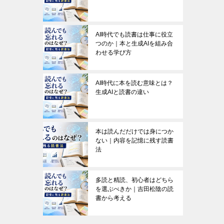
AI時代でも読書は仕事に役立
つのか｜本と生成AIを組み合
わせる学び方
AI時代に本を読む意味とは？
生成AIと読書の違い
本は読んだだけでは身につか
ない｜内容を記憶に残す読書
法
多読と精読、初心者はどちら
を選ぶべきか｜吉田松陰の読
書から考える