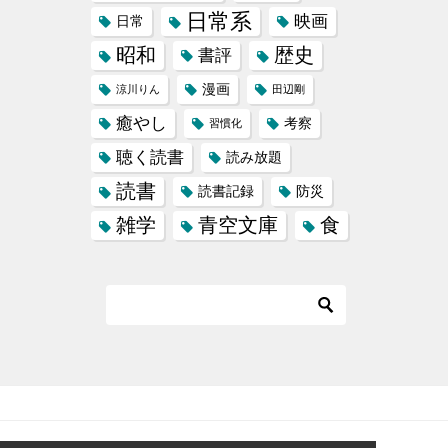
日常系
映画
日常
昭和
歴史
書評
漫画
涼川りん
田辺剛
癒やし
考察
習慣化
聴く読書
読み放題
読書
読書記録
防災
雑学
青空文庫
食