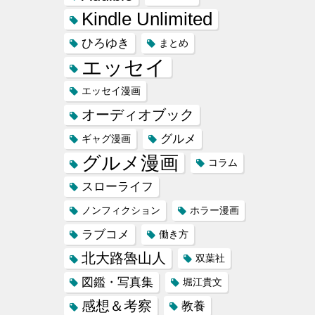
Kindle Unlimited
ひろゆき
まとめ
エッセイ
エッセイ漫画
オーディオブック
グルメ
ギャグ漫画
グルメ漫画
コラム
スローライフ
ノンフィクション
ホラー漫画
ラブコメ
働き方
北大路魯山人
双葉社
図鑑・写真集
堀江貴文
感想＆考察
教養