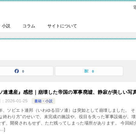
・小説
コラム
サイトについて
0
0
ソ連遺産』感想｜崩壊した帝国の軍事廃墟、静寂が美しい写
日：
2026-01-25
書籍・小説
91年、ソビエト連邦（いわゆる旧ソ連）は突如として崩壊しました。 そ
急な終わり方”のせいで、未完成の施設や、役目を失った軍事設備が、壊
せず、開発されもせず、ただ残ってしまった場所があります。 今回紹
…]