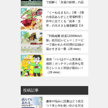
で紐解く「永遠の妖精」の品
格【図鑑・写真集】
（29
view）
『くーねるまるた』1巻・2巻
の全話あらすじと登場料理｜
作中に出てくる「絵本・文
学」の元ネタも徹底解説【ネ
タバレあり】
（28 view）
『列島縦断 鉄道12000kmの
旅』絵日記レビュー｜クーピ
ーで描かれた43日間の記録が
温かすぎる一冊
（28 view）
漫画『パパはゲーム実況者』
感想｜ガッチマンの意外な苦
労とレトルト対談が面白い！
（28 view）
投稿記事
趣味や悩みに読書はどう役立
つ？本とAIを使い分ける方法