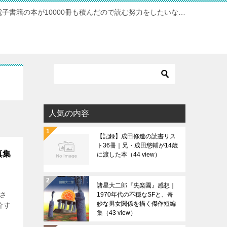
電子書籍の本が10000冊も積んだので読む努力をしたいな…
人気の内容
【記録】成田修造の読書リス
ト36冊｜兄・成田悠輔が14歳
真集
に渡した本
（44 view）
諸星大二郎『失楽園』感想｜
さ
1970年代の不穏なSFと、奇
妙な男女関係を描く傑作短編
介す
集
（43 view）