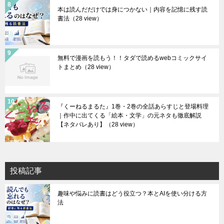
本は読んだだけでは身につかない｜内容を記憶に残す読
書法
（28 view）
無料で漫画を読もう！！タダで読めるwebコミックサイ
トまとめ
（28 view）
『くーねるまるた』1巻・2巻の全話あらすじと登場料理
｜作中に出てくる「絵本・文学」の元ネタも徹底解説
【ネタバレあり】
（28 view）
投稿記事
趣味や悩みに読書はどう役立つ？本とAIを使い分ける方
法