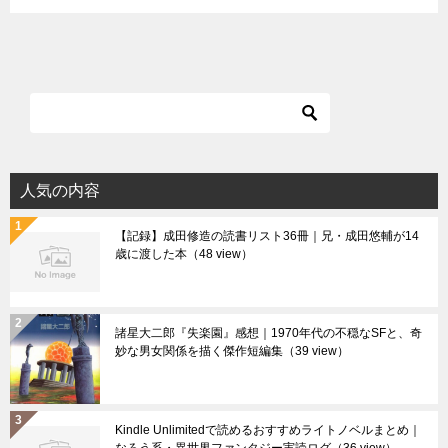
人気の内容
【記録】成田修造の読書リスト36冊｜兄・成田悠輔が14
歳に渡した本
（48 view）
諸星大二郎『失楽園』感想｜1970年代の不穏なSFと、奇
妙な男女関係を描く傑作短編集
（39 view）
Kindle Unlimitedで読めるおすすめライトノベルまとめ｜