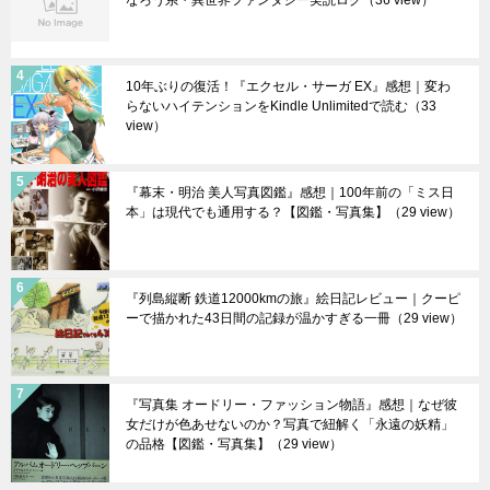
なろう系・異世界ファンタジー実読ログ
（36 view）
10年ぶりの復活！『エクセル・サーガ EX』感想｜変わ
らないハイテンションをKindle Unlimitedで読む
（33
view）
『幕末・明治 美人写真図鑑』感想｜100年前の「ミス日
本」は現代でも通用する？【図鑑・写真集】
（29 view）
『列島縦断 鉄道12000kmの旅』絵日記レビュー｜クーピ
ーで描かれた43日間の記録が温かすぎる一冊
（29 view）
『写真集 オードリー・ファッション物語』感想｜なぜ彼
女だけが色あせないのか？写真で紐解く「永遠の妖精」
の品格【図鑑・写真集】
（29 view）