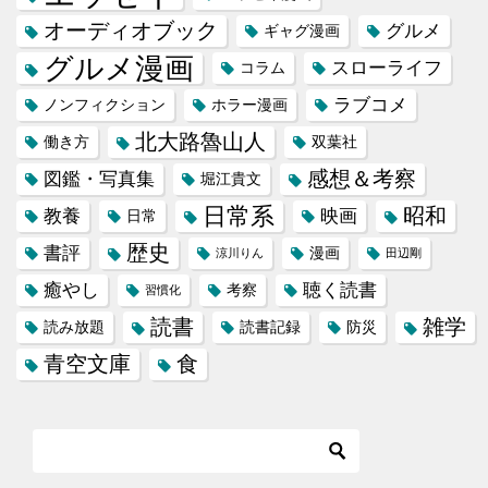
オーディオブック
グルメ
ギャグ漫画
グルメ漫画
スローライフ
コラム
ラブコメ
ノンフィクション
ホラー漫画
北大路魯山人
働き方
双葉社
感想＆考察
図鑑・写真集
堀江貴文
日常系
昭和
教養
映画
日常
歴史
書評
漫画
涼川りん
田辺剛
癒やし
聴く読書
考察
習慣化
読書
雑学
読み放題
読書記録
防災
青空文庫
食