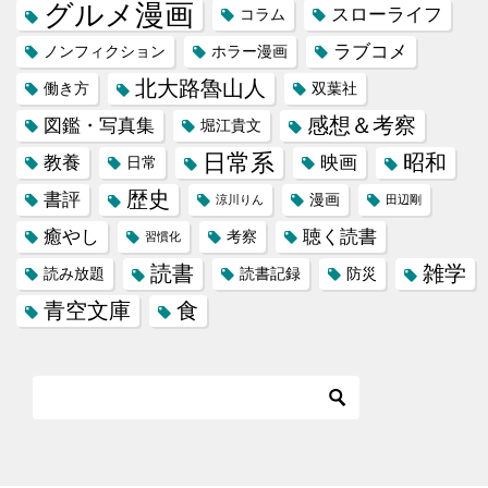
グルメ漫画
スローライフ
コラム
ラブコメ
ノンフィクション
ホラー漫画
北大路魯山人
働き方
双葉社
感想＆考察
図鑑・写真集
堀江貴文
日常系
昭和
教養
映画
日常
歴史
書評
漫画
涼川りん
田辺剛
癒やし
聴く読書
考察
習慣化
読書
雑学
読み放題
読書記録
防災
青空文庫
食