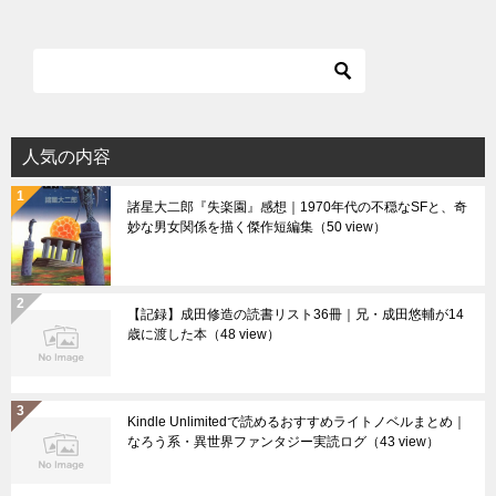
人気の内容
諸星大二郎『失楽園』感想｜1970年代の不穏なSFと、奇
妙な男女関係を描く傑作短編集
（50 view）
【記録】成田修造の読書リスト36冊｜兄・成田悠輔が14
歳に渡した本
（48 view）
Kindle Unlimitedで読めるおすすめライトノベルまとめ｜
なろう系・異世界ファンタジー実読ログ
（43 view）