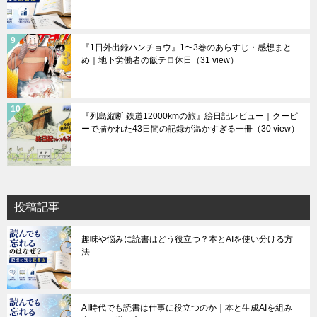
『1日外出録ハンチョウ』1〜3巻のあらすじ・感想まと
め｜地下労働者の飯テロ休日
（31 view）
『列島縦断 鉄道12000kmの旅』絵日記レビュー｜クーピ
ーで描かれた43日間の記録が温かすぎる一冊
（30 view）
投稿記事
趣味や悩みに読書はどう役立つ？本とAIを使い分ける方
法
AI時代でも読書は仕事に役立つのか｜本と生成AIを組み