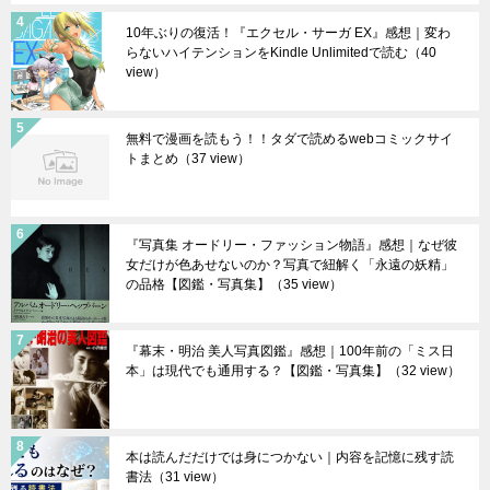
10年ぶりの復活！『エクセル・サーガ EX』感想｜変わ
らないハイテンションをKindle Unlimitedで読む
（40
view）
無料で漫画を読もう！！タダで読めるwebコミックサイ
トまとめ
（37 view）
『写真集 オードリー・ファッション物語』感想｜なぜ彼
女だけが色あせないのか？写真で紐解く「永遠の妖精」
の品格【図鑑・写真集】
（35 view）
『幕末・明治 美人写真図鑑』感想｜100年前の「ミス日
本」は現代でも通用する？【図鑑・写真集】
（32 view）
本は読んだだけでは身につかない｜内容を記憶に残す読
書法
（31 view）